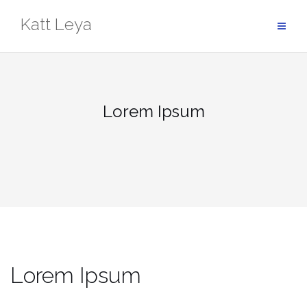
Skip
Katt Leya
to
content
Lorem Ipsum
Lorem Ipsum