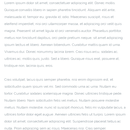
Lorem ipsum dolor sit amet, consectetuer adipiscing elit. Donec mollis.
Quisque convallis libero in sapien pharetra tincidunt. Aliquam elit ante,
malesuada id, tempor eu, gravida id, odio. Maecenas suscipit, risus et
eleifend imperdiet, nisi orci ullamcorper massa, et adipiscing orci velit quis
magna. Praesent sit amet ligula id orci venenatis auctor. Phasellus porttitor,
metus non tincidunt dapibus, orci pede pretium neque, sit amet adipiscing
ipsum lectus et libero. Aenean bibendum. Curabitur mattis quam id urna.
Vivamus dui. Donec nonummy lacinia lorem. Cras risus arcu, sodales ac,
ultrices ac, mollis quis, justo. Sed a libero. Quisque risus erat, posuere at,
tristique non, lacinia quis, eros.
Cras volutpat, lacus quis semper pharetra, nisi enim dignissim est, et
sollicitudin quam ipsum vel mi. Sed commodo urna ac urna. Nullam eu
tortor. Curabitur sodales scelerisque magna. Donec ultricies tristique pede.
Nullam libero. Nam sollicitudin felis vel metus. Nullam posuere molestie
metus. Nullam molestie, nunc id suscipit rhoncus, felis mi vulputate lacus, a
ultrices tortor dolor eget augue. Aenean ultricies felis ut turpis. Lorem ipsum
dolor sit amet, consectetuer adipiscing elit. Suspendisse placerat tellus ac
nulla. Proin adipiscing sem ac risus. Maecenas nisi. Cras semper.