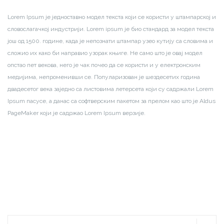
Lorem Ipsum је једноставно модел текста који се користи у штампарској и
словослагачкој индустрији. Lorem ipsum је био стандард за модел текста
још од 1500. године, када је непознати штампар узео кутију са словима и
сложио их како би направио узорак књиге. Не само што је овај модел
опстао пет векова, него је чак почео да се користи и у електронским
медијима, непроменивши се. Популаризован је шездесетих година
двадесетог века заједно са листовима летерсета који су садржали Lorem
Ipsum пасусе, а данас са софтверским пакетом за прелом као што је Aldus
PageMaker који је садржао Lorem Ipsum верзије.