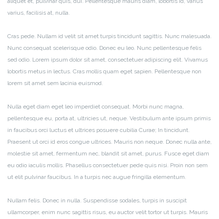
aliquet et, pulvinar quis, dui. Pellentesque mauris diam, lobortis id, varius
varius, facilisis at, nulla.
Cras pede. Nullam id velit sit amet turpis tincidunt sagittis. Nunc malesuada.
Nunc consequat scelerisque odio. Donec eu leo. Nunc pellentesque felis
sed odio. Lorem ipsum dolor sit amet, consectetuer adipiscing elit. Vivamus
lobortis metus in lectus. Cras mollis quam eget sapien. Pellentesque non
lorem sit amet sem lacinia euismod.
Nulla eget diam eget leo imperdiet consequat. Morbi nunc magna,
pellentesque eu, porta at, ultricies ut, neque. Vestibulum ante ipsum primis
in faucibus orci luctus et ultrices posuere cubilia Curae; In tincidunt.
Praesent ut orci id eros congue ultrices. Mauris non neque. Donec nulla ante,
molestie sit amet, fermentum nec, blandit sit amet, purus. Fusce eget diam
eu odio iaculis mollis. Phasellus consectetuer pede quis nisi. Proin non sem
ut elit pulvinar faucibus. In a turpis nec augue fringilla elementum.
Nullam felis. Donec in nulla. Suspendisse sodales, turpis in suscipit
ullamcorper, enim nunc sagittis risus, eu auctor velit tortor ut turpis. Mauris