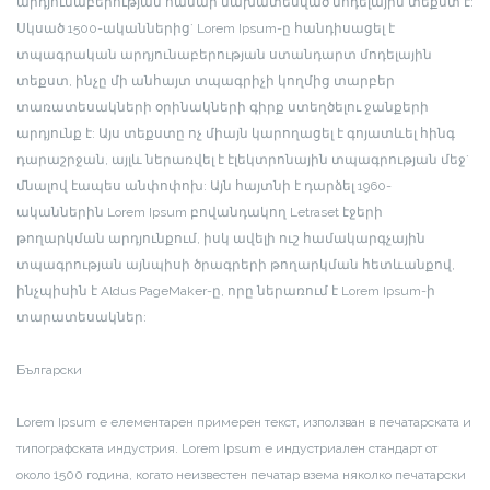
արդյունաբերության համար նախատեսված մոդելային տեքստ է:
Սկսած 1500-ականներից` Lorem Ipsum-ը հանդիսացել է
տպագրական արդյունաբերության ստանդարտ մոդելային
տեքստ, ինչը մի անհայտ տպագրիչի կողմից տարբեր
տառատեսակների օրինակների գիրք ստեղծելու ջանքերի
արդյունք է: Այս տեքստը ոչ միայն կարողացել է գոյատևել հինգ
դարաշրջան, այլև ներառվել է էլեկտրոնային տպագրության մեջ`
մնալով էապես անփոփոխ: Այն հայտնի է դարձել 1960-
ականներին Lorem Ipsum բովանդակող Letraset էջերի
թողարկման արդյունքում, իսկ ավելի ուշ համակարգչային
տպագրության այնպիսի ծրագրերի թողարկման հետևանքով,
ինչպիսին է Aldus PageMaker-ը, որը ներառում է Lorem Ipsum-ի
տարատեսակներ:
Български
Lorem Ipsum е елементарен примерен текст, използван в печатарската и
типографската индустрия. Lorem Ipsum е индустриален стандарт от
около 1500 година, когато неизвестен печатар взема няколко печатарски