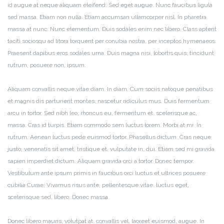
id augue at neque aliquam eleifend. Sed eget augue. Nunc faucibus ligula
sed massa. Etiam non nulla. Etiam accumsan ullamcorper nisl. In pharetra
massa at nunc. Nunc elementum. Duis sodales enim nec libero. Class aptent
taciti sociosqu ad litora torquent per conubia nostra, per inceptos hymenaeos.
Praesent dapibus eros sodales urna. Duis magna nisi, lobortis quis, tincidunt
rutrum, posuere non, ipsum.
Aliquam convallis neque vitae diam. In diam. Cum sociis natoque penatibus
et magnis dis parturient montes, nascetur ridiculus mus. Duis fermentum
arcu in tortor. Sed nibh leo, rhoncus eu, fermentum et, scelerisque ac,
massa. Cras id turpis. Etiam commodo sem luctus lorem. Morbi at mi. In
rutrum. Aenean luctus pede euismod tortor. Phasellus dictum. Cras neque
justo, venenatis sit amet, tristique et, vulputate in, dui. Etiam sed mi gravida
sapien imperdiet dictum. Aliquam gravida orci a tortor. Donec tempor.
Vestibulum ante ipsum primis in faucibus orci luctus et ultrices posuere
cubilia Curae; Vivamus risus ante, pellentesque vitae, luctus eget,
scelerisque sed, libero. Donec massa.
Donec libero mauris, volutpat at, convallis vel, laoreet euismod, augue. In