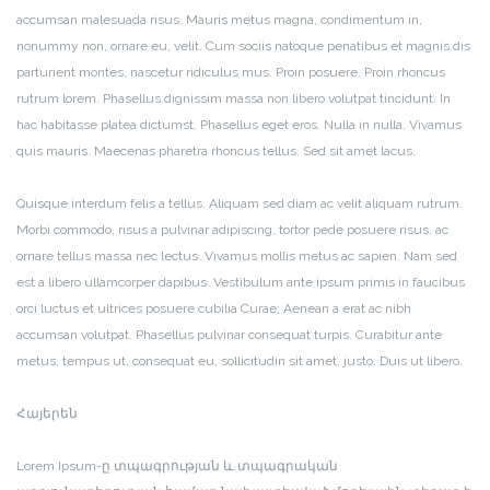
accumsan malesuada risus. Mauris metus magna, condimentum in,
nonummy non, ornare eu, velit. Cum sociis natoque penatibus et magnis dis
parturient montes, nascetur ridiculus mus. Proin posuere. Proin rhoncus
rutrum lorem. Phasellus dignissim massa non libero volutpat tincidunt. In
hac habitasse platea dictumst. Phasellus eget eros. Nulla in nulla. Vivamus
quis mauris. Maecenas pharetra rhoncus tellus. Sed sit amet lacus.
Quisque interdum felis a tellus. Aliquam sed diam ac velit aliquam rutrum.
Morbi commodo, risus a pulvinar adipiscing, tortor pede posuere risus, ac
ornare tellus massa nec lectus. Vivamus mollis metus ac sapien. Nam sed
est a libero ullamcorper dapibus. Vestibulum ante ipsum primis in faucibus
orci luctus et ultrices posuere cubilia Curae; Aenean a erat ac nibh
accumsan volutpat. Phasellus pulvinar consequat turpis. Curabitur ante
metus, tempus ut, consequat eu, sollicitudin sit amet, justo. Duis ut libero.
Հայերեն
Lorem Ipsum-ը տպագրության և տպագրական