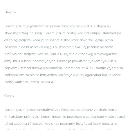
Hrvatski
Lorem Ipsum je jednostavno probni tekst koji se koristi u tiskarskoj i
slovoslagarskoj industriji. Lorem Ipsum postoji kao industrijski standard još
od 16-og stoljeća, kada je nepoznati tiskar uzeo tiskarsku galiju slova i
posložio ih da bi napravio knjigu s uzorkom tiska. Taj je tekst ne samo
preživio pet stoljeća, već se i vinuo u svijet elektronskog slovoslagarstva,
ostajući u suštini nepromijenjen. Postao je popularan tijekom 1960-ih s
pojavom Letraset listova s odlomcima Lorem Ipsum-a, a u skorije vrijeme sa
software-om za stolno izdavaštvo kao što je Aldus PageMaker koji također
sadrži varijante Lorem Ipsum-a.
Česky
Lorem Ipsum je demonstrativní výplňový text používaný v tiskařském a
knihařském průmyslu. Lorem Ipsum je považováno za standard v této oblasti
už od začátku 16. století, kdy dnes neznámý tiskař vzal kusy textu a na