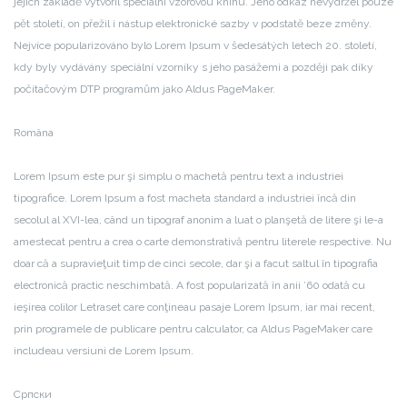
jejich základě vytvořil speciální vzorovou knihu. Jeho odkaz nevydržel pouze
pět století, on přežil i nástup elektronické sazby v podstatě beze změny.
Nejvíce popularizováno bylo Lorem Ipsum v šedesátých letech 20. století,
kdy byly vydávány speciální vzorníky s jeho pasážemi a později pak díky
počítačovým DTP programům jako Aldus PageMaker.
Româna
Lorem Ipsum este pur şi simplu o machetă pentru text a industriei
tipografice. Lorem Ipsum a fost macheta standard a industriei încă din
secolul al XVI-lea, când un tipograf anonim a luat o planşetă de litere şi le-a
amestecat pentru a crea o carte demonstrativă pentru literele respective. Nu
doar că a supravieţuit timp de cinci secole, dar şi a facut saltul în tipografia
electronică practic neschimbată. A fost popularizată în anii ’60 odată cu
ieşirea colilor Letraset care conţineau pasaje Lorem Ipsum, iar mai recent,
prin programele de publicare pentru calculator, ca Aldus PageMaker care
includeau versiuni de Lorem Ipsum.
Српски