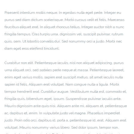
Praesent interdum mollis neque. In egestas nulla eget pede. Integer eu
purus sed diam dictum scelerisque. Morbi cursus velit et felis. Maecenas
faucibus aliquet erat. In aliquet rhoncus tellus. Integer auctor nibh a nunc
fringilla tempus. Cras turpis urna, dignissim vel, suscipit pulvinar, rutrum
quis, sem. Ut lobortis convallis dui. Sed nonummy orci a justo. Morbi nec
diam eget eros eleifend tincidunt.
Curabitur non elit. Pellentesque iaculis, nisl non aliquet adipiscing, purus
urna aliquet orci, sed sodales pede neque at massa. Pellentesque laoreet,
enim eget varius mollis, sapien erat suscipit metus, sit amet iaculis nulla
sapien id felis. Aliquam erat volutpat. Nam congue nulla a ligula. Morbi
tempor hendrerit erat. Curabitur augue. Vestibulum nulla est, commodo et,
fringilla quis, bibendum eget, ipsum. Suspendisse pulvinar iaculis ante.
Mauris dignissim ante quis nisi. Aliquam ante mi, aliquam et, pellentesque
ac, dapibus et, enim. In vulputate justo vel magna. Phasellus imperdiet
justo. Proin odio orci, dapibus id, porta a, pellentesque id, erat. Aliquam erat
volutpat. Mauris nonummy varius libero. Sed dolor ipsum, tempor non,